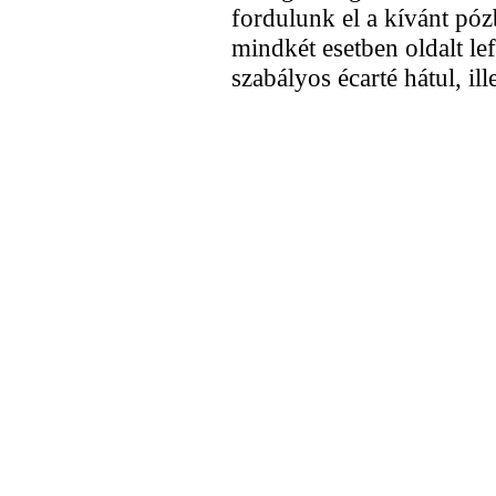
fordulunk el a kívánt póz
mindkét esetben oldalt lef
szabályos écarté hátul, ill