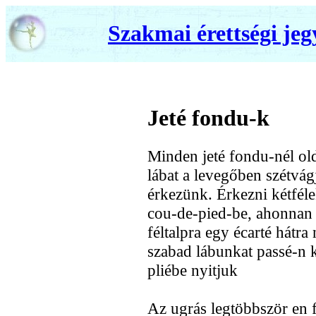
Szakmai érettségi jeg
Jeté fondu-k
Minden jeté fondu-nél old
lábat a levegőben szétvág
érkezünk. Érkezni kétféle
cou-de-pied-be, ahonnan
féltalpra egy écarté hátr
szabad lábunkat passé-n k
pliébe nyitjuk
Az ugrás legtöbbször en f