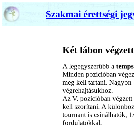
Szakmai érettségi jeg
Két lábon végzett
A legegyszerűbb a
temps
Minden pozícióban végezh
meg kell tartani. Nagyon e
végrehajtásukhoz.
Az V. pozícióban végzett 
kell szorítani. A különbö
tournant is csinálhatók, 1
fordulatokkal.