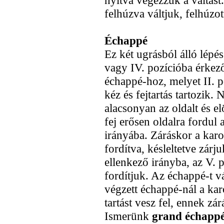
felhúzva váltjuk, felhúzo
Échappé
Ez két ugrásból álló lépés
vagy IV. pozícióba érkező
échappé-hoz, melyet II. 
kéz és fejtartás tartozik. 
alacsonyan az oldalt és el
fej erősen oldalra fordul 
irányába. Záráskor a karo
fordítva, késleltetve zárj
ellenkező irányba, az V. 
fordítjuk. Az échappé-t v
végzett échappé-nál a kar
tartást vesz fel, ennek zár
Ismerünk
grand échapp