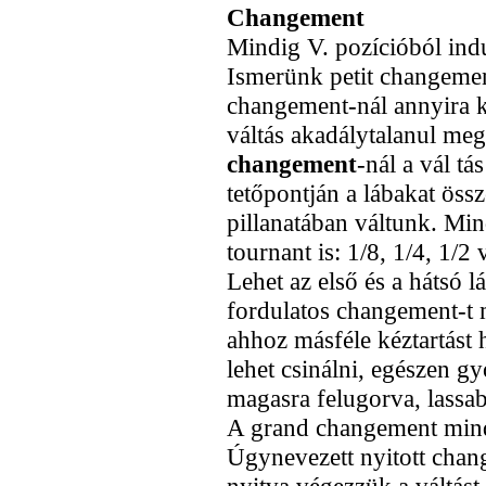
Changement
Mindig V. pozícióból indu
Ismerünk petit changemen
changement-nál annyira ke
váltás akadálytalanul me
changement
-nál a vál tá
tetőpontján a lábakat össz
pillanatában váltunk. M
tournant is: 1/8, 1/4, 1/2
Lehet az első és a hátsó l
fordulatos changement-t m
ahhoz másféle kéztartást
lehet csinálni, egészen gy
magasra felugorva, lassa
A grand changement mind
Úgynevezett nyitott chang
nyitva végezzük a váltást